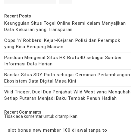
Recent Posts
Keunggulan Situs Togel Online Resmi dalam Menyajikan
Data Keluaran yang Transparan
Cops ‘n’ Robbers: Kejar-Kejaran Polisi dan Perampok
yang Bisa Berujung Maxwin
Panduan Mengenal Situs HK Broto4D sebagai Sumber
Informasi Data Harian
Bandar Situs SDY Paito sebagai Cerminan Perkembangan
Ekosistem Data Digital Masa Kini
Wild Trigger, Duel Dua Penjahat Wild West yang Mengubah
Setiap Putaran Menjadi Baku Tembak Penuh Hadiah
Recent Comments
Tidak ada komentar untuk ditampilkan.
slot bonus new member 100 di awal tanpa to