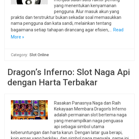
yang menentukan kenyamanan
pengguna. Alur masuk akun yang
praktis dan terstruktur bukan sekadar soal memasukkan
nama pengguna dan kata sandi, melainkan tentang
bagaimana setiap tahapan dirancang agar efisien,…
Read
More »
Category:
Slot Online
Dragon’s Inferno: Slot Naga Api
dengan Harta Terbakar
Rasakan Panasnya Naga dan Raih
Kekayaan Membara Dragon’s Inferno
adalah permainan slot bertema naga
yang menampilkan naga penguasa
api sebagai simbol utama
keberuntungan dan harta karun. Dengan latar gua berapi,
koin emas yang berkilau, dan simbol naga menyala, game ini