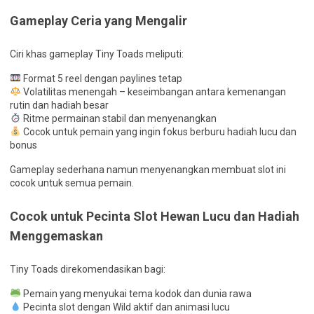
Gameplay Ceria yang Mengalir
Ciri khas gameplay Tiny Toads meliputi:
Format 5 reel dengan paylines tetap
Volatilitas menengah – keseimbangan antara kemenangan
rutin dan hadiah besar
Ritme permainan stabil dan menyenangkan
Cocok untuk pemain yang ingin fokus berburu hadiah lucu dan
bonus
Gameplay sederhana namun menyenangkan membuat slot ini
cocok untuk semua pemain.
Cocok untuk Pecinta Slot Hewan Lucu dan Hadiah
Menggemaskan
Tiny Toads direkomendasikan bagi:
Pemain yang menyukai tema kodok dan dunia rawa
Pecinta slot dengan Wild aktif dan animasi lucu