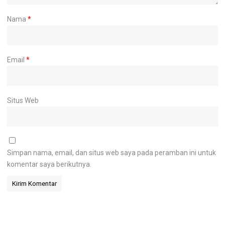
Nama
*
Email
*
Situs Web
Simpan nama, email, dan situs web saya pada peramban ini untuk
komentar saya berikutnya.