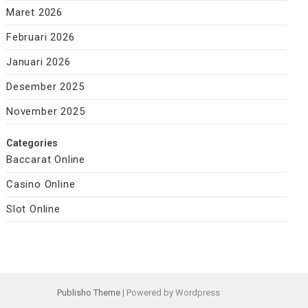
Maret 2026
Februari 2026
Januari 2026
Desember 2025
November 2025
Categories
Baccarat Online
Casino Online
Slot Online
Publisho Theme
| Powered by Wordpress