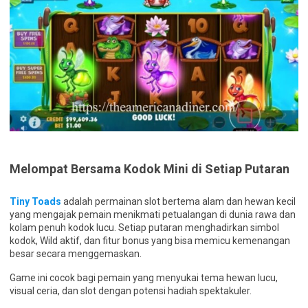
Melompat Bersama Kodok Mini di Setiap Putaran
Tiny Toads
adalah permainan slot bertema alam dan hewan kecil
yang mengajak pemain menikmati petualangan di dunia rawa dan
kolam penuh kodok lucu. Setiap putaran menghadirkan simbol
kodok, Wild aktif, dan fitur bonus yang bisa memicu kemenangan
besar secara menggemaskan.
Game ini cocok bagi pemain yang menyukai tema hewan lucu,
visual ceria, dan slot dengan potensi hadiah spektakuler.