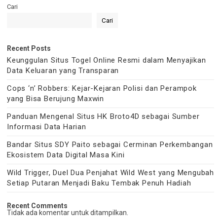
Cari
Cari
Recent Posts
Keunggulan Situs Togel Online Resmi dalam Menyajikan
Data Keluaran yang Transparan
Cops ‘n’ Robbers: Kejar-Kejaran Polisi dan Perampok
yang Bisa Berujung Maxwin
Panduan Mengenal Situs HK Broto4D sebagai Sumber
Informasi Data Harian
Bandar Situs SDY Paito sebagai Cerminan Perkembangan
Ekosistem Data Digital Masa Kini
Wild Trigger, Duel Dua Penjahat Wild West yang Mengubah
Setiap Putaran Menjadi Baku Tembak Penuh Hadiah
Recent Comments
Tidak ada komentar untuk ditampilkan.