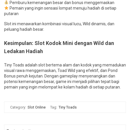
Pemburu kemenangan besar dan bonus menggemaskan
Pemain yang ingin sensasi lompat menuju hadiah di setiap
putaran
Slot ini menawarkan kombinasi visual lucu, Wild dinamis, dan
peluang hadiah besar.
Kesimpulan: Slot Kodok Mini dengan Wild dan
Ledakan Hadiah
Tiny Toads adalah slot bertema alam dan kodok yang memadukan
visual rawa menggemaskan, Toad Wild yang efektif, dan Pond
Bonus penuh kejutan. Dengan gameplay menyenangkan dan
potensi kemenangan besar, game ini menjadi pilihan tepat bagi
pemain yang ingin melompat ke kolam hadiah di setiap putaran.
Category:
Slot Online
Tag:
Tiny Toads