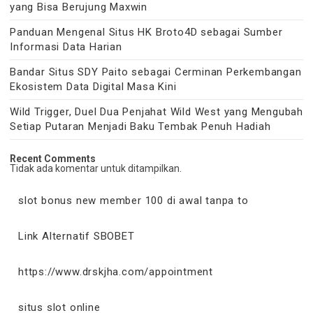
yang Bisa Berujung Maxwin
Panduan Mengenal Situs HK Broto4D sebagai Sumber
Informasi Data Harian
Bandar Situs SDY Paito sebagai Cerminan Perkembangan
Ekosistem Data Digital Masa Kini
Wild Trigger, Duel Dua Penjahat Wild West yang Mengubah
Setiap Putaran Menjadi Baku Tembak Penuh Hadiah
Recent Comments
Tidak ada komentar untuk ditampilkan.
slot bonus new member 100 di awal tanpa to
Link Alternatif SBOBET
https://www.drskjha.com/appointment
situs slot online