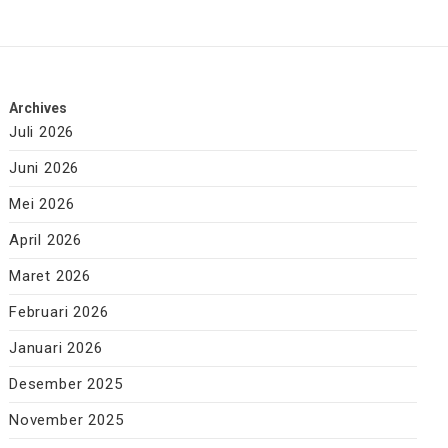
Archives
Juli 2026
Juni 2026
Mei 2026
April 2026
Maret 2026
Februari 2026
Januari 2026
Desember 2025
November 2025