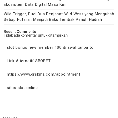
Ekosistem Data Digital Masa Kini
Wild Trigger, Duel Dua Penjahat Wild West yang Mengubah
Setiap Putaran Menjadi Baku Tembak Penuh Hadiah
Recent Comments
Tidak ada komentar untuk ditampilkan.
slot bonus new member 100 di awal tanpa to
Link Alternatif SBOBET
https://www.drskjha.com/appointment
situs slot online