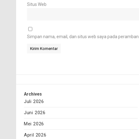
Situs Web
Simpan nama, email, dan situs web saya pada peramban i
Archives
Juli 2026
Juni 2026
Mei 2026
April 2026