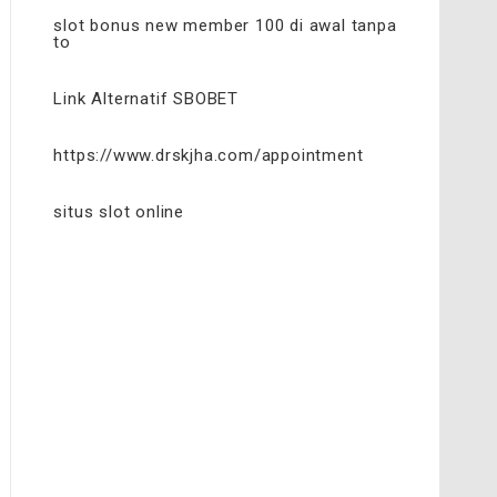
slot bonus new member 100 di awal tanpa
to
Link Alternatif SBOBET
https://www.drskjha.com/appointment
situs slot online