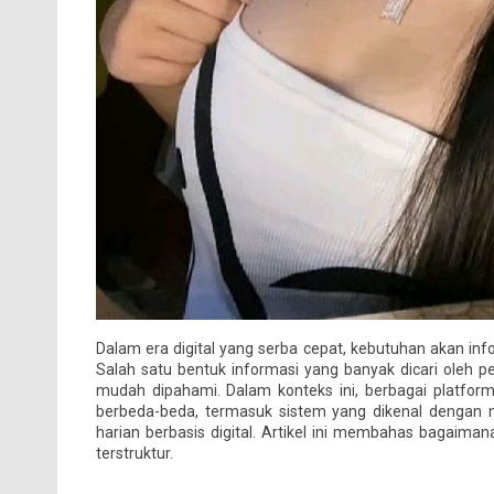
Dalam era digital yang serba cepat, kebutuhan akan inf
Salah satu bentuk informasi yang banyak dicari oleh p
mudah dipahami. Dalam konteks ini, berbagai platfo
berbeda-beda, termasuk sistem yang dikenal dengan 
harian berbasis digital. Artikel ini membahas bagaima
terstruktur.