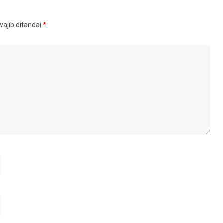
ajib ditandai
*