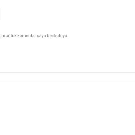
ni untuk komentar saya berikutnya.