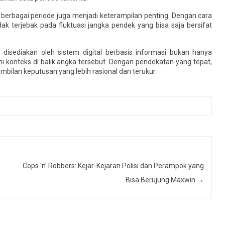
erbagai periode juga menjadi keterampilan penting. Dengan cara
dak terjebak pada fluktuasi jangka pendek yang bisa saja bersifat
disediakan oleh sistem digital berbasis informasi bukan hanya
konteks di balik angka tersebut. Dengan pendekatan yang tepat,
bilan keputusan yang lebih rasional dan terukur.
Cops ‘n’ Robbers: Kejar-Kejaran Polisi dan Perampok yang
Bisa Berujung Maxwin
→