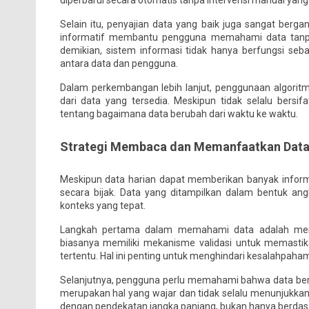
diperbarui secara otomatis tanpa intervensi manual yang
Selain itu, penyajian data yang baik juga sangat be
informatif membantu pengguna memahami data tanpa 
demikian, sistem informasi tidak hanya berfungsi seb
antara data dan pengguna.
Dalam perkembangan lebih lanjut, penggunaan algorit
dari data yang tersedia. Meskipun tidak selalu bers
tentang bagaimana data berubah dari waktu ke waktu.
Strategi Membaca dan Memanfaatkan Data 
Meskipun data harian dapat memberikan banyak info
secara bijak. Data yang ditampilkan dalam bentuk angk
konteks yang tepat.
Langkah pertama dalam memahami data adalah meng
biasanya memiliki mekanisme validasi untuk memastika
tertentu. Hal ini penting untuk menghindari kesalahpaham
Selanjutnya, pengguna perlu memahami bahwa data bersi
merupakan hal yang wajar dan tidak selalu menunjukkan p
dengan pendekatan jangka panjang, bukan hanya berdasa