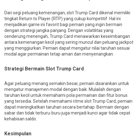
Dari segi peluang kemenangan, slot Trump Card dikenal memiliki
tingkat Return to Player (RTP) yang cukup kompetitif. Hal ini
menjadikan game ini favorit bagi pemain yang ingin bermain
dengan strategi jangka panjang. Dengan volatilitas yang
cenderung menengah, Trump Card menawarkan keseimbangan
antara kemenangan kecil yang sering muncul dan peluang jackpot
yang menggiurkan. Pemain dapat mengatur nilai taruhan sesuai
modal agar permainan tetap aman dan menyenangkan.
Strategi Bermain Slot Trump Card
Agar peluang menang semakin besar, pemain disarankan untuk
mengatur manajemen modal dengan baik. Mulailah dengan
taruhan kecil untuk memahami pola permainan dan fitur bonus
yang tersedia. Setelah memahami ritme slot Trump Card, pemain
dapat meningkatkan taruhan secara bertahap. Bermain dengan
sabar dan tidak terburu-buru juga menjadi kunci agar tidak cepat
kehabisan saldo.
Kesimpulan