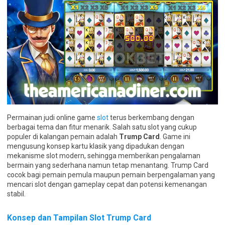
Permainan judi online game
slot
terus berkembang dengan
berbagai tema dan fitur menarik. Salah satu slot yang cukup
populer di kalangan pemain adalah
Trump Card
. Game ini
mengusung konsep kartu klasik yang dipadukan dengan
mekanisme slot modern, sehingga memberikan pengalaman
bermain yang sederhana namun tetap menantang. Trump Card
cocok bagi pemain pemula maupun pemain berpengalaman yang
mencari slot dengan gameplay cepat dan potensi kemenangan
stabil.
Konsep dan Tampilan Slot Trump Card