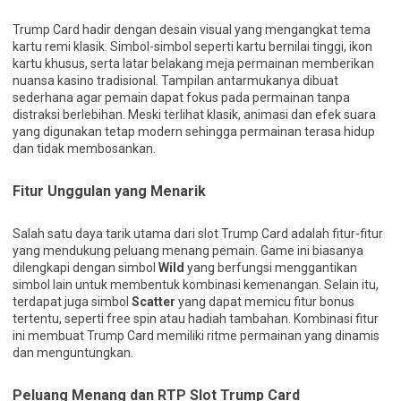
Trump Card hadir dengan desain visual yang mengangkat tema
kartu remi klasik. Simbol-simbol seperti kartu bernilai tinggi, ikon
kartu khusus, serta latar belakang meja permainan memberikan
nuansa kasino tradisional. Tampilan antarmukanya dibuat
sederhana agar pemain dapat fokus pada permainan tanpa
distraksi berlebihan. Meski terlihat klasik, animasi dan efek suara
yang digunakan tetap modern sehingga permainan terasa hidup
dan tidak membosankan.
Fitur Unggulan yang Menarik
Salah satu daya tarik utama dari slot Trump Card adalah fitur-fitur
yang mendukung peluang menang pemain. Game ini biasanya
dilengkapi dengan simbol
Wild
yang berfungsi menggantikan
simbol lain untuk membentuk kombinasi kemenangan. Selain itu,
terdapat juga simbol
Scatter
yang dapat memicu fitur bonus
tertentu, seperti free spin atau hadiah tambahan. Kombinasi fitur
ini membuat Trump Card memiliki ritme permainan yang dinamis
dan menguntungkan.
Peluang Menang dan RTP Slot Trump Card