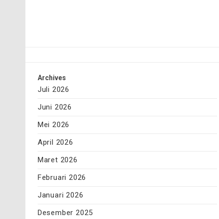
Archives
Juli 2026
Juni 2026
Mei 2026
April 2026
Maret 2026
Februari 2026
Januari 2026
Desember 2025