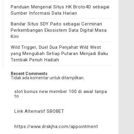
Panduan Mengenal Situs HK Broto4D sebagai
Sumber Informasi Data Harian
Bandar Situs SDY Paito sebagai Cerminan
Perkembangan Ekosistem Data Digital Masa
Kini
Wild Trigger, Duel Dua Penjahat Wild West
yang Mengubah Setiap Putaran Menjadi Baku
Tembak Penuh Hadiah
Recent Comments
Tidak ada komentar untuk ditampilkan.
slot bonus new member 100 di awal tanpa
to
Link Alternatif SBOBET
https://www.drskjha.com/appointment