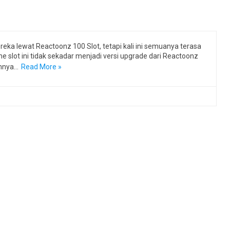
ka lewat Reactoonz 100 Slot, tetapi kali ini semuanya terasa
Game slot ini tidak sekadar menjadi versi upgrade dari Reactoonz
emnya…
Read More »