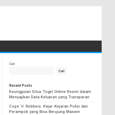
Cari
Cari
Recent Posts
Keunggulan Situs Togel Online Resmi dalam
Menyajikan Data Keluaran yang Transparan
Cops ‘n’ Robbers: Kejar-Kejaran Polisi dan
Perampok yang Bisa Berujung Maxwin