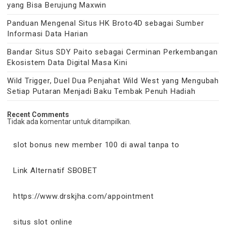
yang Bisa Berujung Maxwin
Panduan Mengenal Situs HK Broto4D sebagai Sumber
Informasi Data Harian
Bandar Situs SDY Paito sebagai Cerminan Perkembangan
Ekosistem Data Digital Masa Kini
Wild Trigger, Duel Dua Penjahat Wild West yang Mengubah
Setiap Putaran Menjadi Baku Tembak Penuh Hadiah
Recent Comments
Tidak ada komentar untuk ditampilkan.
slot bonus new member 100 di awal tanpa to
Link Alternatif SBOBET
https://www.drskjha.com/appointment
situs slot online