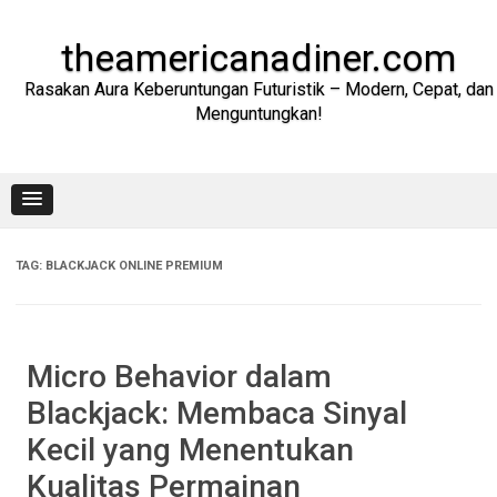
Skip
to
content
theamericanadiner.com
Rasakan Aura Keberuntungan Futuristik – Modern, Cepat, dan
Menguntungkan!
TAG:
BLACKJACK ONLINE PREMIUM
Micro Behavior dalam
Blackjack: Membaca Sinyal
Kecil yang Menentukan
Kualitas Permainan